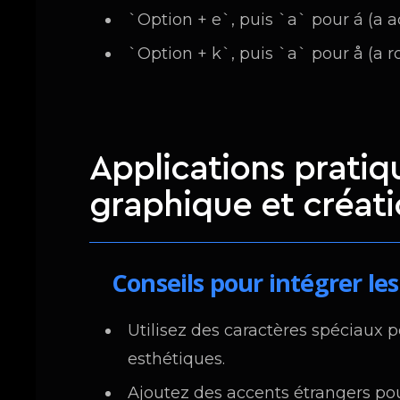
`Option + e`, puis `a` pour á (a a
`Option + k`, puis `a` pour å (a r
Applications prati
graphique et créat
Conseils pour intégrer les
Utilisez des caractères spéciaux 
esthétiques.
Ajoutez des accents étrangers pou