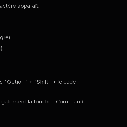
actère apparaît.
egré)
u)
s `Option` + `Shift` + le code
ez également la touche `Command`.