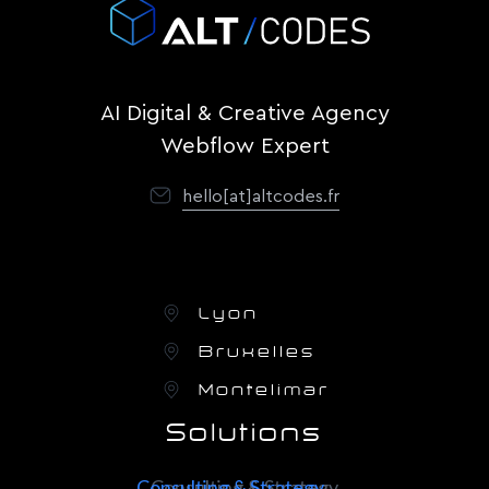
AI Digital & Creative Agency
Webflow Expert
hello[at]altcodes.fr
Lyon
Bruxelles
Montelimar
Solutions
Consulting & Strategy
Consulting & Strategy