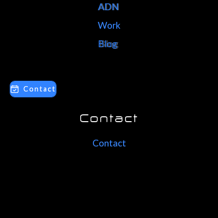
ADN
ADN
Work
Work
Blog
Blog
Contact
Contact
Contact
Contact
Contact