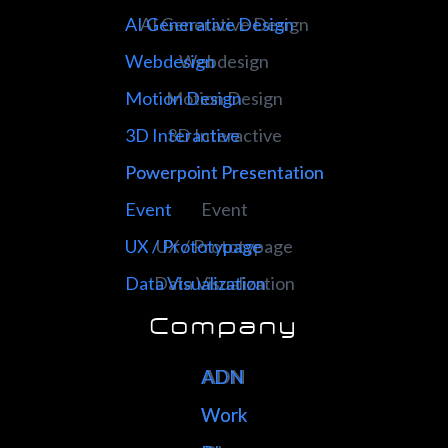
AI Generative Design
AI Generative Design
Webdesign
Webdesign
Motion Design
Motion Design
3D Interactive
3D Interactive
Powerpoint Presentation
Powerpoint Presentation
Event
Event
UX / Prototypage
UX / Prototypage
Data Visualization
Data Visualization
Company
ADN
ADN
Work
Work