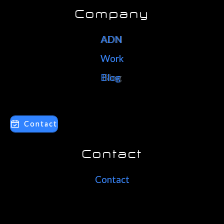
Company
ADN
ADN
Work
Work
Blog
Blog
Contact
Contact
Contact
Contact
Contact