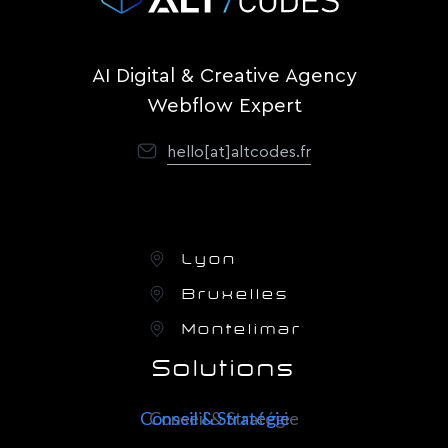
AI Digital & Creative Agency
Webflow Expert
hello[at]altcodes.fr
Lyon
Bruxelles
Montelimar
Solutions
Conseil & Stratégie
Conseil & Stratégie